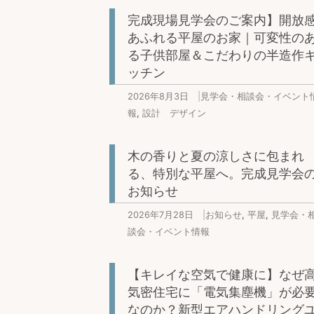
完成現場見学会のご案内】開放
あふれる平屋のお家｜可変性の
る子供部屋＆こだわりの半造作
ッチン
2026年8月3日
|
見学会・相談会・イベント
報
,
設計 デザイン
木の香りと夏の涼しさに包まれ
る、特別な平屋へ。完成見学会
お知らせ
2026年7月28日
|
お知らせ
,
平屋
,
見学会・
談会・イベント情報
【キレイな空気で健康に】なぜ
気密住宅に「電気集塵機」が必
なのか？新型エアハンドリング