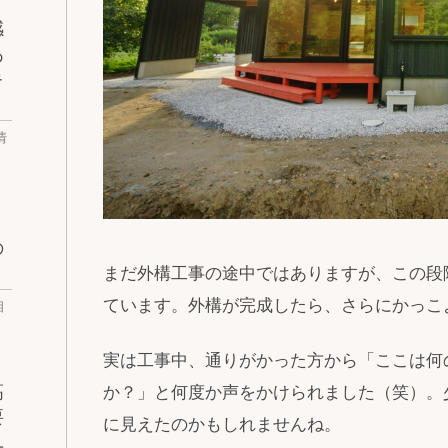
感
あ
キ
情
の
まだ外構工事の途中ではありますが、この段
ています。外構が完成したら、さらにかっこ
相
実は工事中、通りがかった方から「ここは何
高
か？」と何度か声をかけられました（笑）。
要
に見えたのかもしれませんね。
ユ